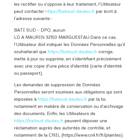
les rectifier ou s’oppose à leur traitement, l’Utilisateur
peut contacter
https://batisud
-daulieu.fr
par écrit à
l’adresse suivante :
BATI SUD – DPO, aucun
LD A MAURIN 32150 MARGUESTAU.Dans ce cas,
l’Utilisateur doit indiquer les Données Personnelles qu’il
souhaiterait que
https://batisud
-daulieu.fr
corrige,
mette à jour ou supprime, en s’identifiant précisément
avec une copie d’une pièce d’identité (carte d’identité
ou passeport).
Les demandes de suppression de Données
Personnelles seront soumises aux obligations qui sont
imposées à
https://batisud
-daulieu.fr
par la loi,
notamment en matière de conservation ou d’archivage
des documents. Enfin, les Utilisateurs de
https://batisud
-daulieu.fr
peuvent déposer une
réclamation auprès des autorités de contrôle, et
notamment de la CNIL (https://www.cnil.fr/fr/plaintes).